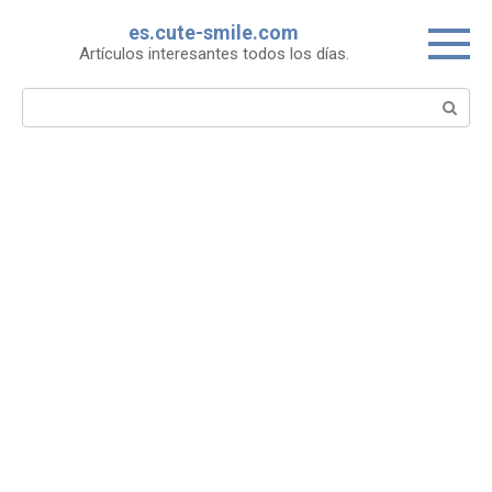
Skip
es.cute-smile.com
to
Artículos interesantes todos los días.
content
Search: