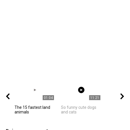
01:04
11:21
The 15 fastest land
So funny cute dogs
animals
and cats