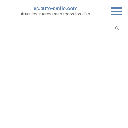
Skip
es.cute-smile.com
to
Artículos interesantes todos los días.
content
Search: