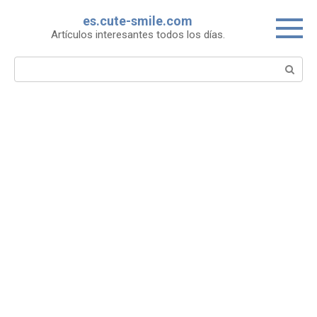
Skip
es.cute-smile.com
to
Artículos interesantes todos los días.
content
Search: