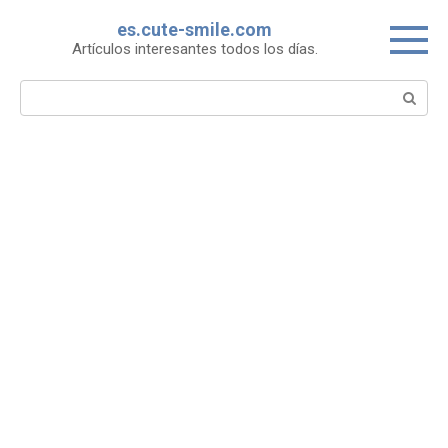
Skip
es.cute-smile.com
to
Artículos interesantes todos los días.
content
Search: