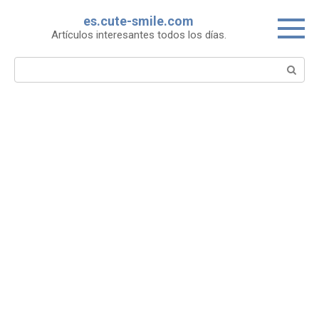
Skip
es.cute-smile.com
to
Artículos interesantes todos los días.
content
Search: