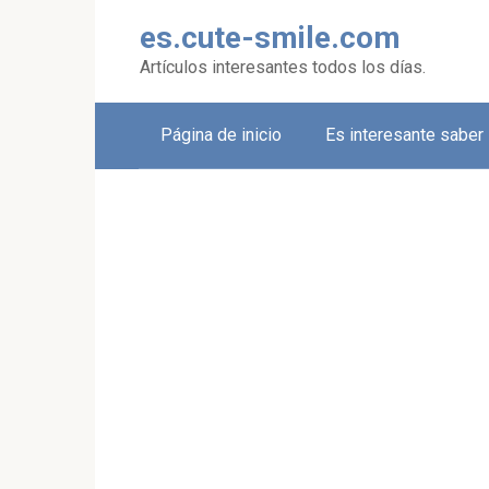
Skip
es.cute-smile.com
to
content
Artículos interesantes todos los días.
Página de inicio
Es interesante saber