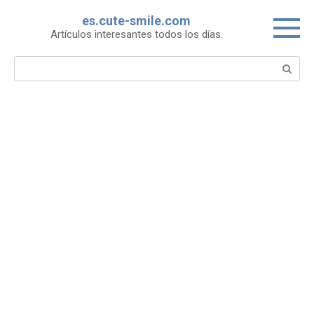
Skip
es.cute-smile.com
to
Artículos interesantes todos los días.
content
Search: