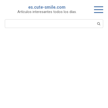
Skip
es.cute-smile.com
to
Artículos interesantes todos los días.
content
Search: