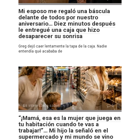
Mi esposo me regaló una báscula
delante de todos por nuestro
aniversario… Diez minutos después
le entregué una caja que hizo
desaparecer su sonrisa
Greg dejó caer lentamente la tapa de la caja. Nadie
entendía qué acababa de
Es interesante saber
0
“¡Mamá, esa es la mujer que juega en
tu habitación cuando te vas a
trabajar!”… Mi hijo la señaló en el
supermercado y mi mundo se vino