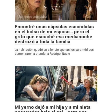
Es interesante saber
0
Encontré unas cápsulas escondidas
en el bolso de mi esposo… pero el
grito que escuché esa medianoche
destrozó a toda la familia
La habitación quedó en silencio apenas los paramédicos
comenzaron a atender a Rodrigo. Nadie
Es interesante saber
0
Mi yerno dejó a mi hija y a mi nieta