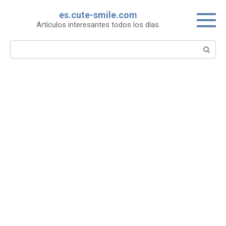
Skip
es.cute-smile.com
to
Artículos interesantes todos los días.
content
Search: