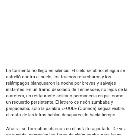
La tormenta no llegó en silencio. El cielo se abrió, el agua se
estrelló contra el suelo, los truenos retumbaron y los
relámpagos blanquearon la noche por breves y salvajes
instantes. En un tramo desolado de Tennessee, no lejos de la
carretera, un restaurante solitario permanecía en pie, como
un recuerdo persistente. El letrero de neón zumbaba y
parpadeaba; solo la palabra «FOOD» (Comida) seguía visible,
el resto de las letras habían desaparecido hacía tiempo.
Afuera, se formaban charcos en el asfalto agrietado. De vez
en cuando, aparecían los faros de algún coche, para luego