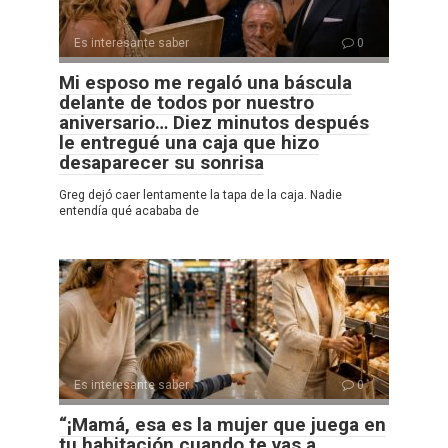
Es interesante saber
0
Mi esposo me regaló una báscula
delante de todos por nuestro
aniversario… Diez minutos después
le entregué una caja que hizo
desaparecer su sonrisa
Greg dejó caer lentamente la tapa de la caja. Nadie
entendía qué acababa de
Es interesante saber
0
“¡Mamá, esa es la mujer que juega en
tu habitación cuando te vas a