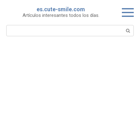
Skip
es.cute-smile.com
to
Artículos interesantes todos los días.
content
Search: