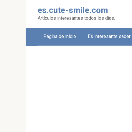
Skip
es.cute-smile.com
to
content
Artículos interesantes todos los días.
Página de inicio
Es interesante saber