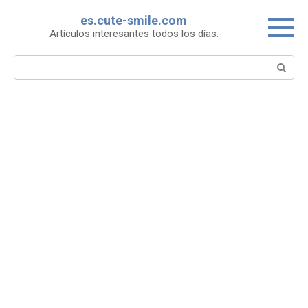
Skip
es.cute-smile.com
to
Artículos interesantes todos los días.
content
Search: