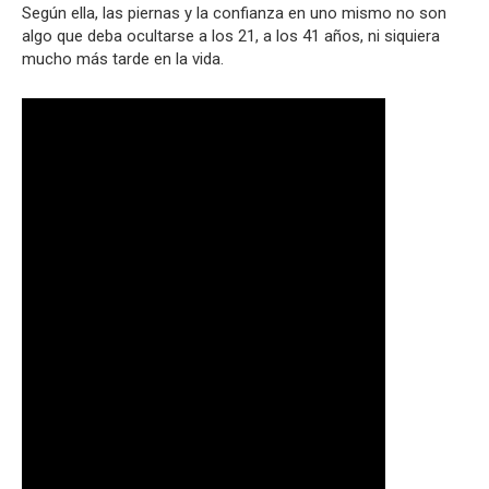
Según ella, las piernas y la confianza en uno mismo no son
algo que deba ocultarse a los 21, a los 41 años, ni siquiera
mucho más tarde en la vida.