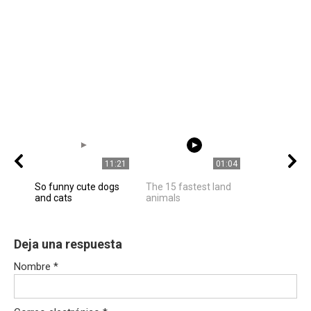
11:21
01:04
So funny cute dogs
The 15 fastest land
and cats
animals
Deja una respuesta
Nombre
*