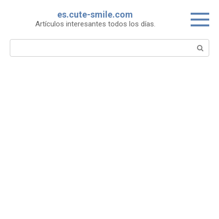
Skip
es.cute-smile.com
to
Artículos interesantes todos los días.
content
Search: