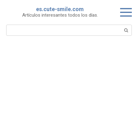
Skip
es.cute-smile.com
to
Artículos interesantes todos los días.
content
Search: