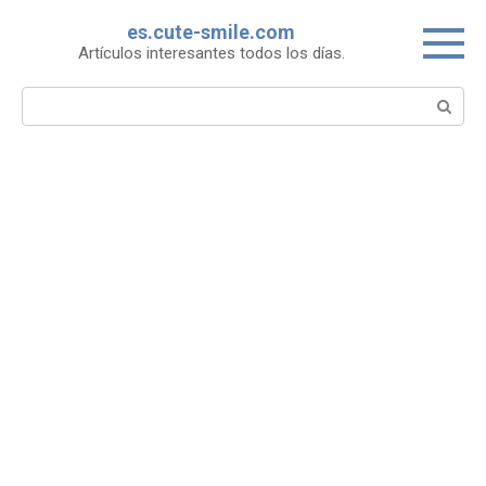
Skip
es.cute-smile.com
to
Artículos interesantes todos los días.
content
Search: