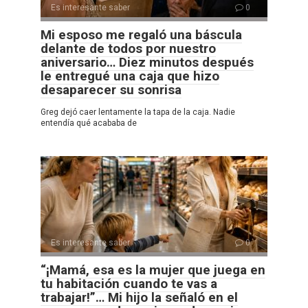
Es interesante saber
0
Mi esposo me regaló una báscula
delante de todos por nuestro
aniversario… Diez minutos después
le entregué una caja que hizo
desaparecer su sonrisa
Greg dejó caer lentamente la tapa de la caja. Nadie
entendía qué acababa de
Es interesante saber
0
“¡Mamá, esa es la mujer que juega en
tu habitación cuando te vas a
trabajar!”… Mi hijo la señaló en el