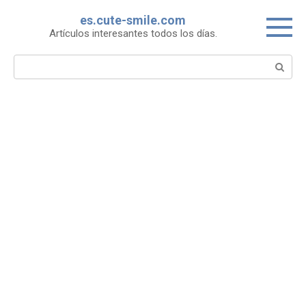
Skip
es.cute-smile.com
to
Artículos interesantes todos los días.
content
Search: