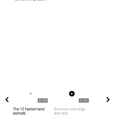
01:04
11:21
The 15 fastest land
So funny cute dogs
animals
and cats