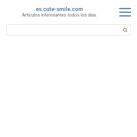
Skip
es.cute-smile.com
to
Artículos interesantes todos los días.
content
Search: