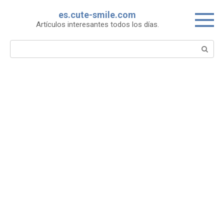
Skip
es.cute-smile.com
to
Artículos interesantes todos los días.
content
Search: