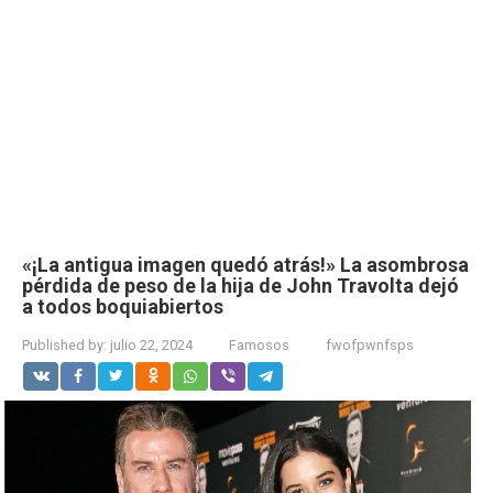
«¡La antigua imagen quedó atrás!» La asombrosa
pérdida de peso de la hija de John Travolta dejó
a todos boquiabiertos
Published by:
julio 22, 2024
Famosos
fwofpwnfsps