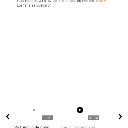
«Las fotos de J.Lo revelaron más que su vestido…»
Los fans se quedaron
11:21
01:04
So funny cute dogs
The 15 fastest land