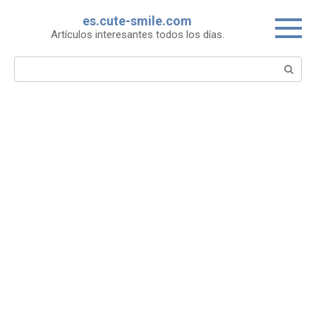
Skip
es.cute-smile.com
to
Artículos interesantes todos los días.
content
Search: