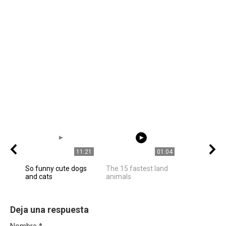
11:21
01:04
So funny cute dogs
The 15 fastest land
and cats
animals
Deja una respuesta