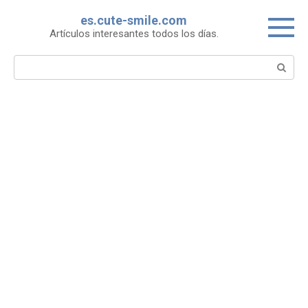
Skip
es.cute-smile.com
to
Artículos interesantes todos los días.
content
Search: