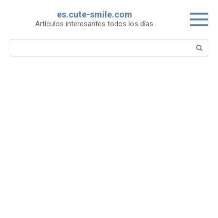
Skip
es.cute-smile.com
to
Artículos interesantes todos los días.
content
Search: