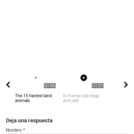
01:04
11:21
The 15 fastest land
So funny cute dogs
animals
and cats
Deja una respuesta
Nombre
*