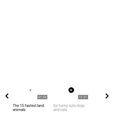
01:04
11:21
The 15 fastest land
So funny cute dogs
animals
and cats