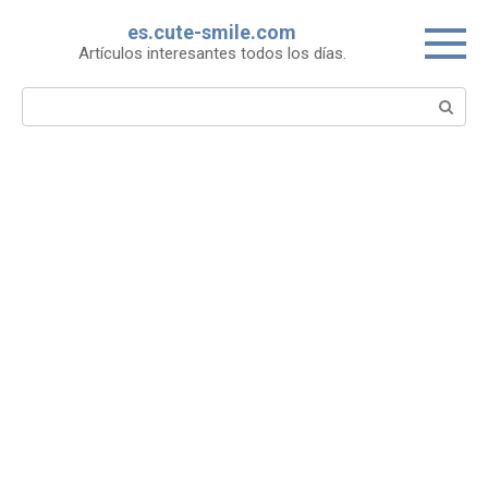
Skip
es.cute-smile.com
to
Artículos interesantes todos los días.
content
Search: