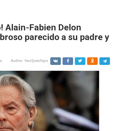
o! Alain-Fabien Delon
roso parecido a su padre y
s
Author:
fwofpwnfsps