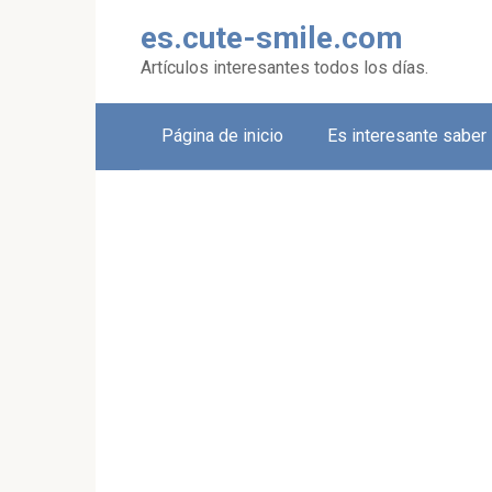
Skip
es.cute-smile.com
to
content
Artículos interesantes todos los días.
Página de inicio
Es interesante saber