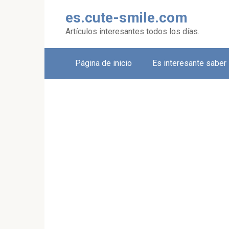
Skip
es.cute-smile.com
to
content
Artículos interesantes todos los días.
Página de inicio
Es interesante saber