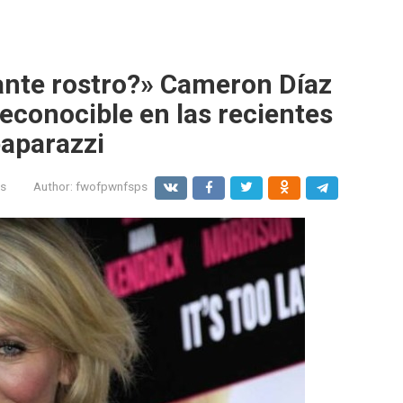
ante rostro?» Cameron Díaz
econocible en las recientes
paparazzi
s
Author:
fwofpwnfsps