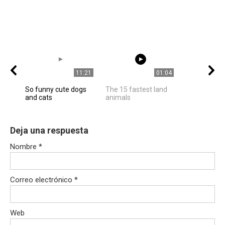
11:21
01:04
So funny cute dogs
The 15 fastest land
and cats
animals
Deja una respuesta
Nombre
*
Correo electrónico
*
Web