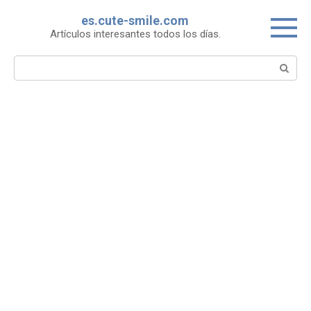
Skip
es.cute-smile.com
to
Artículos interesantes todos los días.
content
Search: