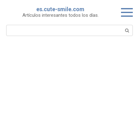
Skip
es.cute-smile.com
to
Artículos interesantes todos los días.
content
Search: