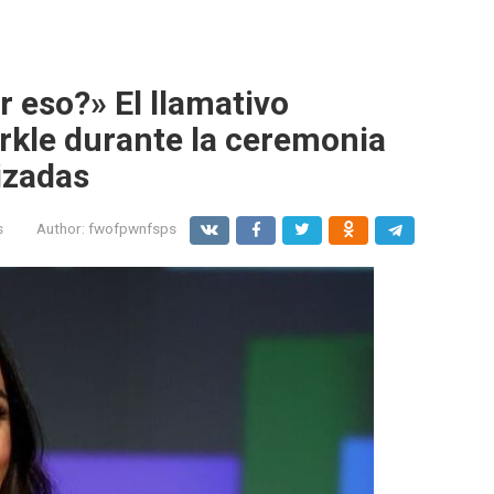
r eso?» El llamativo
kle durante la ceremonia
izadas
s
Author:
fwofpwnfsps