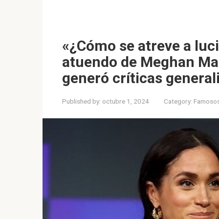
«¿Cómo se atreve a luci
atuendo de Meghan Mar
generó críticas general
Published by:
octubre 1, 2024
Category:
Famoso