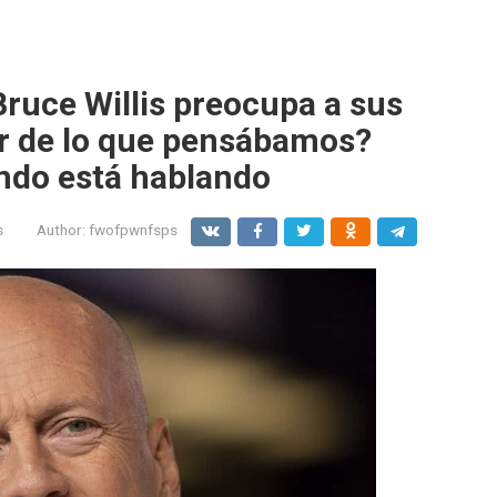
Bruce Willis preocupa a sus
or de lo que pensábamos?
ndo está hablando
s
Author:
fwofpwnfsps