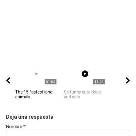
01:04
11:21
The 15 fastest land
So funny cute dogs
animals
and cats
Deja una respuesta
Nombre
*