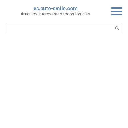
Skip
es.cute-smile.com
to
Artículos interesantes todos los días.
content
Search: