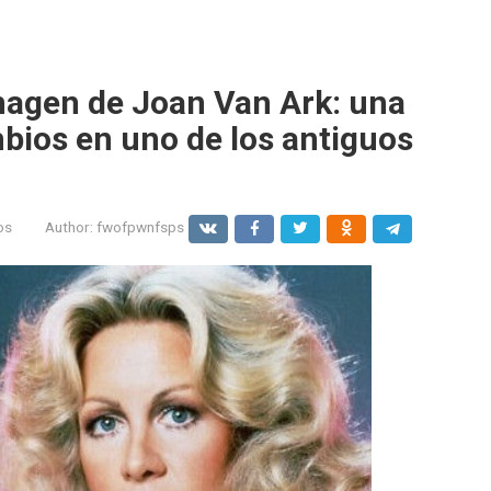
magen de Joan Van Ark: una
mbios en uno de los antiguos
os
Author:
fwofpwnfsps