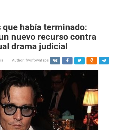
 que había terminado:
un nuevo recurso contra
al drama judicial
os
Author:
fwofpwnfsps