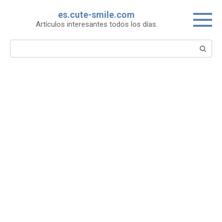
Skip
es.cute-smile.com
to
Artículos interesantes todos los días.
content
Search: