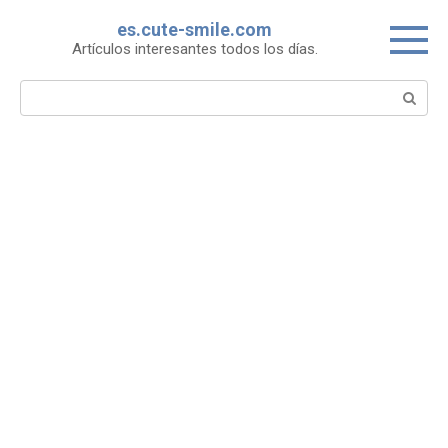
Skip
es.cute-smile.com
to
Artículos interesantes todos los días.
content
Search: