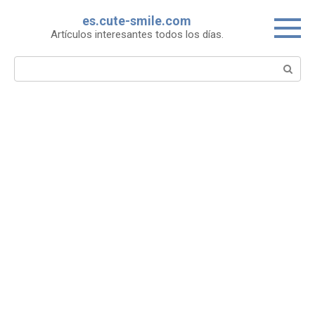
Skip
es.cute-smile.com
to
Artículos interesantes todos los días.
content
Search: