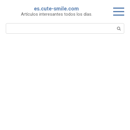
Skip
es.cute-smile.com
to
Artículos interesantes todos los días.
content
Search: