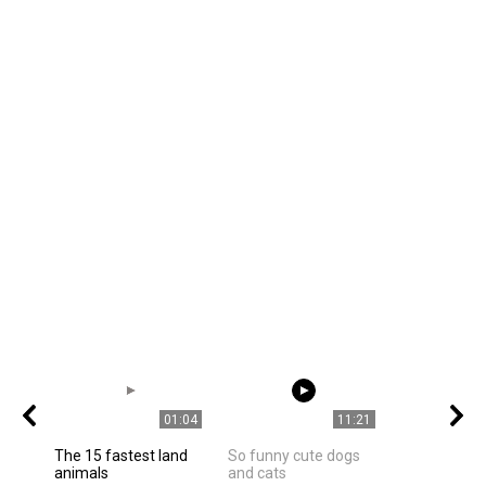
01:04
11:21
The 15 fastest land
So funny cute dogs
animals
and cats