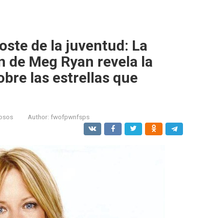
coste de la juventud: La
n de Meg Ryan revela la
bre las estrellas que
osos
Author:
fwofpwnfsps