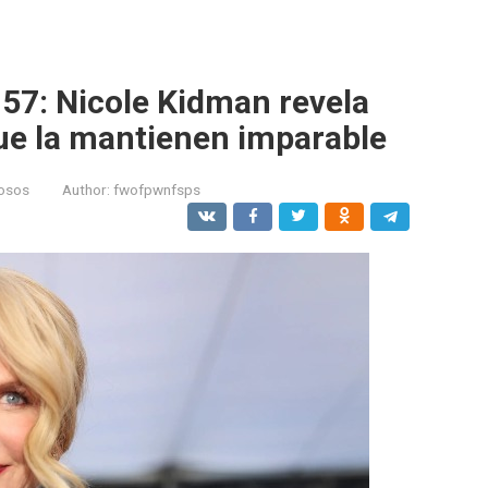
 57: Nicole Kidman revela
que la mantienen imparable
osos
Author:
fwofpwnfsps