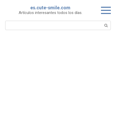
Skip
es.cute-smile.com
to
Artículos interesantes todos los días.
content
Search: