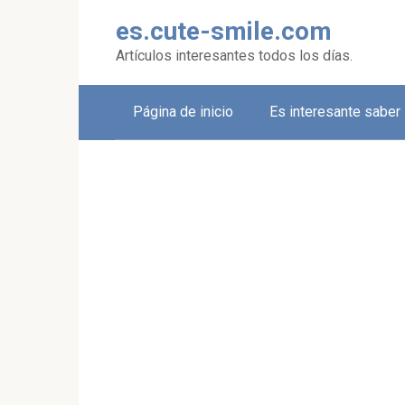
Skip
es.cute-smile.com
to
content
Artículos interesantes todos los días.
Página de inicio
Es interesante saber