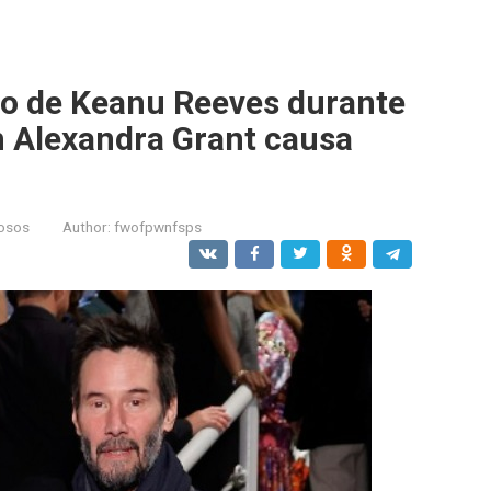
to de Keanu Reeves durante
n Alexandra Grant causa
osos
Author:
fwofpwnfsps