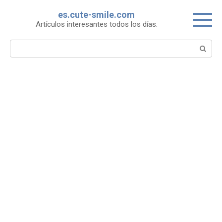
Skip
es.cute-smile.com
to
Artículos interesantes todos los días.
content
Search: