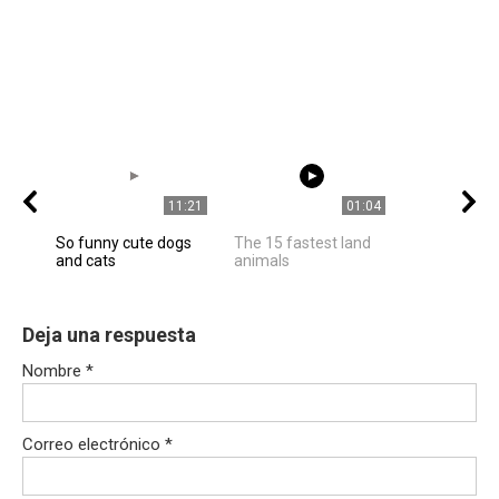
11:21
01:04
So funny cute dogs
The 15 fastest land
and cats
animals
Deja una respuesta
Nombre
*
Correo electrónico
*