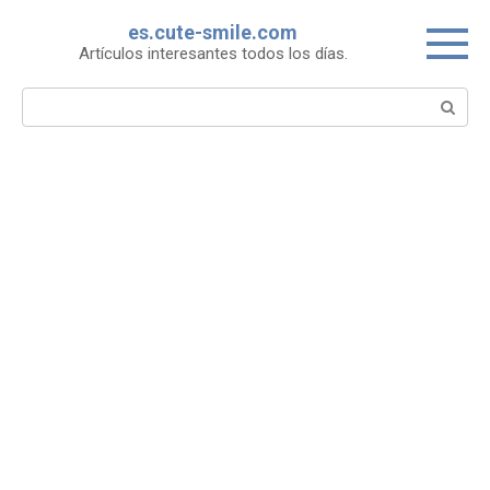
Skip
es.cute-smile.com
to
Artículos interesantes todos los días.
content
Search: