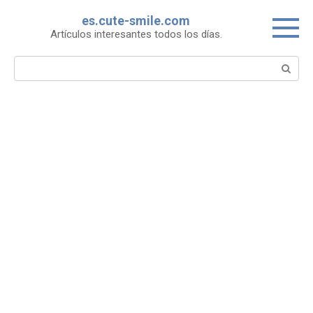
Skip
es.cute-smile.com
to
Artículos interesantes todos los días.
content
Search: