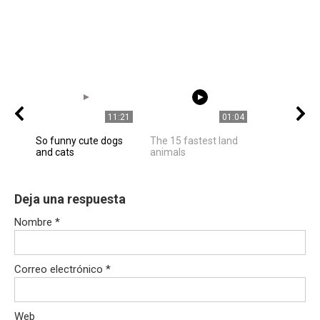
11:21
01:04
So funny cute dogs
The 15 fastest land
and cats
animals
Deja una respuesta
Nombre
*
Correo electrónico
*
Web