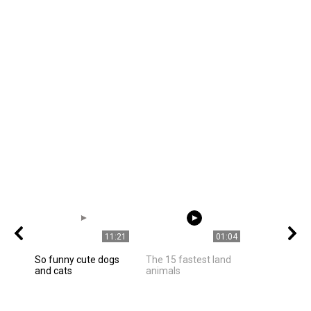
11:21
01:04
So funny cute dogs
The 15 fastest land
and cats
animals