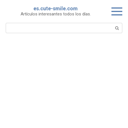
Skip
es.cute-smile.com
to
Artículos interesantes todos los días.
content
Search: