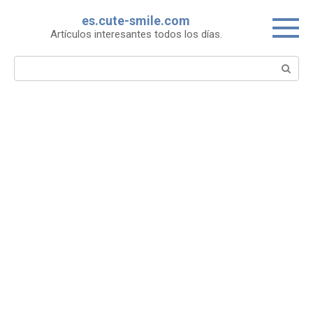
Skip
es.cute-smile.com
to
Artículos interesantes todos los días.
content
Search: