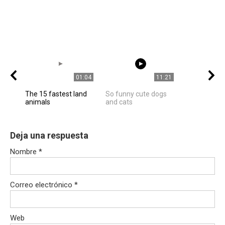
01:04
11:21
The 15 fastest land
So funny cute dogs
animals
and cats
Deja una respuesta
Nombre
*
Correo electrónico
*
Web