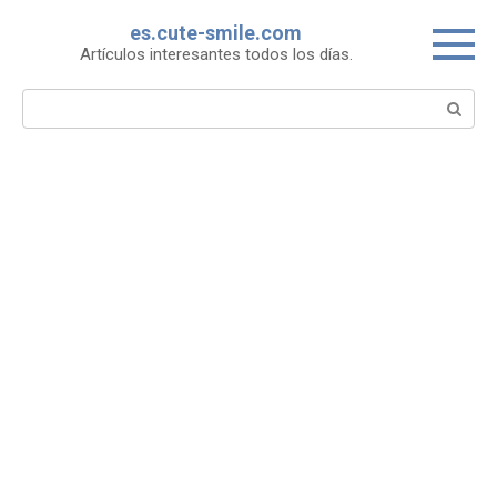
Skip
es.cute-smile.com
to
Artículos interesantes todos los días.
content
Search: