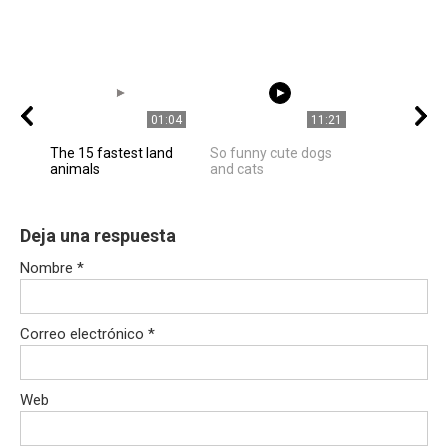
01:04
11:21
The 15 fastest land
So funny cute dogs
animals
and cats
Deja una respuesta
Nombre
*
Correo electrónico
*
Web