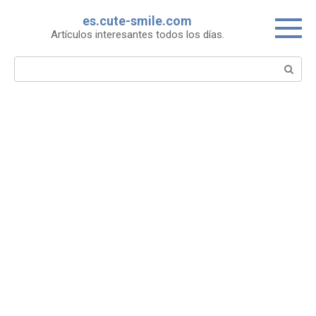
Skip
es.cute-smile.com
to
Artículos interesantes todos los días.
content
Search: