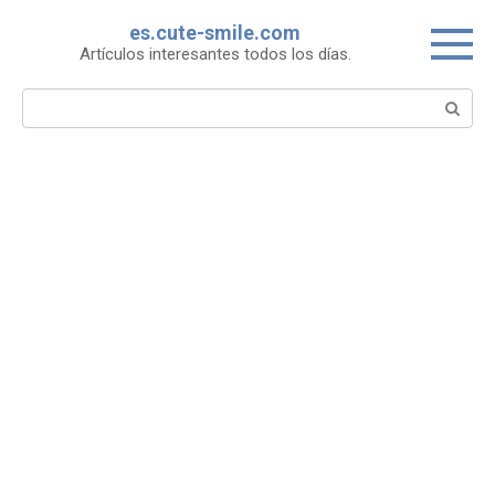
Skip
es.cute-smile.com
to
Artículos interesantes todos los días.
content
Search: