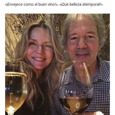
«¡Envejece como el buen vino!», «¡Qué belleza atemporal!».