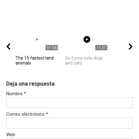
01:04
11:21
The 15 fastest land
So funny cute dogs
animals
and cats
Deja una respuesta
Nombre
*
Correo electrónico
*
Web