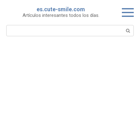
Skip
es.cute-smile.com
to
Artículos interesantes todos los días.
content
Search: