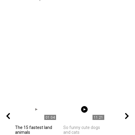
01:04
11:21
The 15 fastest land
So funny cute dogs
animals
and cats