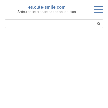
Skip
es.cute-smile.com
to
Artículos interesantes todos los días.
content
Search: