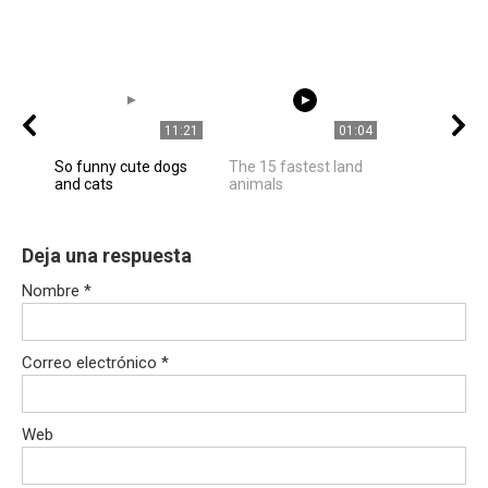
11:21
01:04
So funny cute dogs
The 15 fastest land
and cats
animals
Deja una respuesta
Nombre
*
Correo electrónico
*
Web