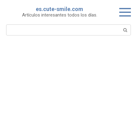
Skip
es.cute-smile.com
to
Artículos interesantes todos los días.
content
Search: