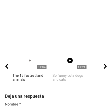
01:04
11:21
The 15 fastest land
So funny cute dogs
animals
and cats
Deja una respuesta
Nombre
*